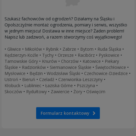
Szukasz fachowców od ogrodzeń? Działamy na Śląsku i
Opolszczyźnie montaż ogrodzenia, pomiary i serwis, wszystko
w jednym miejscu! Dostawa w inne miejsce? Żaden problem!
Napisz lub zadzwoń, a razem stworzymy coś wyjątkowego!
•
Gliwice
•
Mikołów
•
Rybnik
•
Zabrze
•
Bytom
•
Ruda Śląska
•
Kędzierzyn-Koźle
•
Tychy
•
Orzesze
•
Racibórz
•
Pyskowice
•
Tarnowskie Góry
•
Knurów
•
Chorzów
•
Katowice
•
Piekary
Śląskie
•
Radzionków
•
Siemianowice Śląskie
•
Świętochłowice
•
Mysłowice
•
Będzin
•
Wodzisław Śląski
•
Czechowice-Dziedzice
•
Ustroń
•
Bieruń
•
Czeladź
•
Czerwionka-Leszczyny
•
Kłobuck
•
Lubliniec
•
Łaziska Górne
•
Pszczyna
•
Skoczów
•
Rydułtowy
•
Zawiercie
•
Żory
•
Oświęcim
Formularz kontaktowy