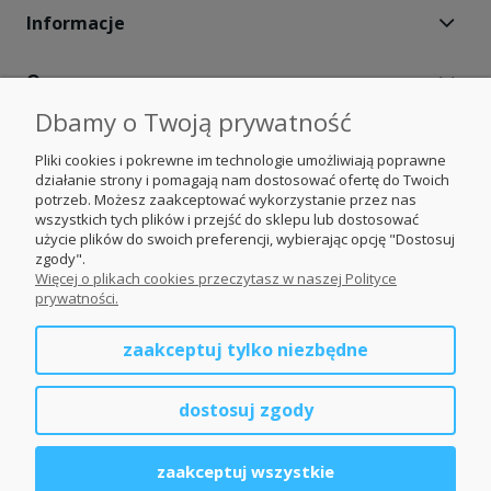
Informacje
O nas
Dbamy o Twoją prywatność
Moje konto
Pliki cookies i pokrewne im technologie umożliwiają poprawne
działanie strony i pomagają nam dostosować ofertę do Twoich
Obserwuj nas
potrzeb. Możesz zaakceptować wykorzystanie przez nas
wszystkich tych plików i przejść do sklepu lub dostosować
użycie plików do swoich preferencji, wybierając opcję "Dostosuj
Nasze portale
zgody".
Więcej o plikach cookies przeczytasz w naszej Polityce
prywatności.
Ogrodzenia Śląsk
zaakceptuj tylko niezbędne
Ogrodzenia Małopolskie
dostosuj zgody
Ogrodzenia Opolskie
zaakceptuj wszystkie
Ogrodzenia dolnośląskie