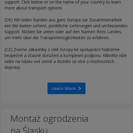
support. Click below or on the name of your country to learn
more about transport options.
(DE) Wir laden Kunden aus ganz Europa zur Zusammenarbeit
ein! Wir bieten sichere, pünktliche Lieferungen und umfassenden
Support. Klicken Sie unten oder auf den Namen Ihres Landes,
um mehr über die Transportmöglichkeiten zu erfahren.
(CZ) Zveme zákazníky z celé Evropy ke spolupráci! Nabízíme
bezpečné a včasné doručení a komplexní podporu. Klikněte níže
nebo na název své země a dozvíte se více o možnostech
dopravy.
Learn More
Montaż ogrodzenia
na Śląsku