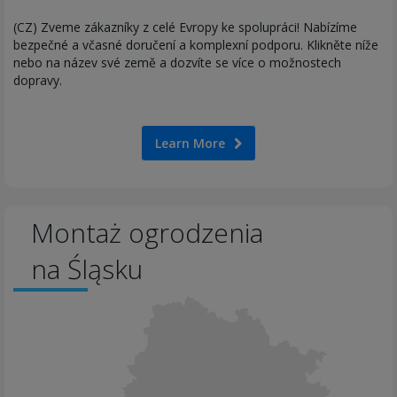
(CZ) Zveme zákazníky z celé Evropy ke spolupráci! Nabízíme
bezpečné a včasné doručení a komplexní podporu. Klikněte níže
nebo na název své země a dozvíte se více o možnostech
dopravy.
Learn More
Montaż ogrodzenia
na Śląsku