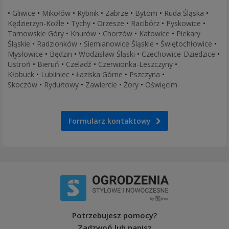
•
Gliwice
•
Mikołów
•
Rybnik
•
Zabrze
•
Bytom
•
Ruda Śląska
•
Kędzierzyn-Koźle
•
Tychy
•
Orzesze
•
Racibórz
•
Pyskowice
•
Tarnowskie Góry
•
Knurów
•
Chorzów
•
Katowice
•
Piekary
Śląskie
•
Radzionków
•
Siemianowice Śląskie
•
Świętochłowice
•
Mysłowice
•
Będzin
•
Wodzisław Śląski
•
Czechowice-Dziedzice
•
Ustroń
•
Bieruń
•
Czeladź
•
Czerwionka-Leszczyny
•
Kłobuck
•
Lubliniec
•
Łaziska Górne
•
Pszczyna
•
Skoczów
•
Rydułtowy
•
Zawiercie
•
Żory
•
Oświęcim
Formularz kontaktowy
Potrzebujesz pomocy?
Zadzwoń lub napisz