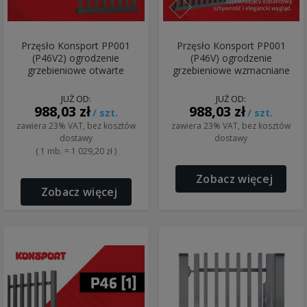
Przęsło Konsport PP001
Przęsło Konsport PP001
(P46V2) ogrodzenie
(P46V) ogrodzenie
grzebieniowe otwarte
grzebieniowe wzmacniane
JUŻ OD:
JUŻ OD:
988,03 zł
988,03 zł
/ szt.
/ szt.
zawiera 23% VAT, bez kosztów
zawiera 23% VAT, bez kosztów
dostawy
dostawy
( 1 mb. = 1 029,20 zł )
Zobacz więcej
Zobacz więcej