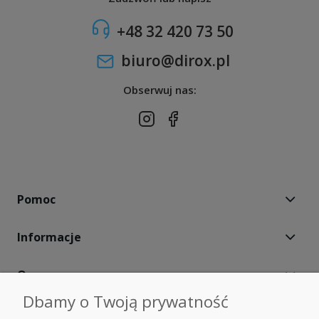
+48 32 420 73 50
biuro@dirox.pl
Obserwuj nas:
Pomoc
Informacje
O nas
Dbamy o Twoją prywatność
Moje konto