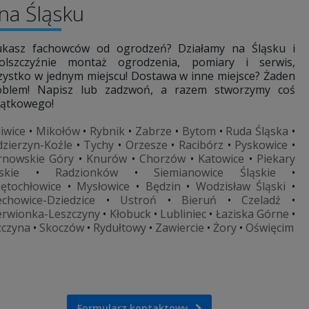
na Śląsku
ukasz fachowców od ogrodzeń? Działamy na Śląsku i
olszczyźnie montaż ogrodzenia, pomiary i serwis,
zystko w jednym miejscu! Dostawa w inne miejsce? Żaden
oblem! Napisz lub zadzwoń, a razem stworzymy coś
jątkowego!
liwice
•
Mikołów
•
Rybnik
•
Zabrze
•
Bytom
•
Ruda Śląska
•
dzierzyn-Koźle
•
Tychy
•
Orzesze
•
Racibórz
•
Pyskowice
•
rnowskie Góry
•
Knurów
•
Chorzów
•
Katowice
•
Piekary
skie
•
Radzionków
•
Siemianowice Śląskie
•
iętochłowice
•
Mysłowice
•
Będzin
•
Wodzisław Śląski
•
echowice-Dziedzice
•
Ustroń
•
Bieruń
•
Czeladź
•
erwionka-Leszczyny
•
Kłobuck
•
Lubliniec
•
Łaziska Górne
•
zczyna
•
Skoczów
•
Rydułtowy
•
Zawiercie
•
Żory
•
Oświęcim
Formularz kontaktowy