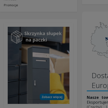
Promocje
Dost
Eur
Nasze tow
Eksportuje
(Czechy)
,
L