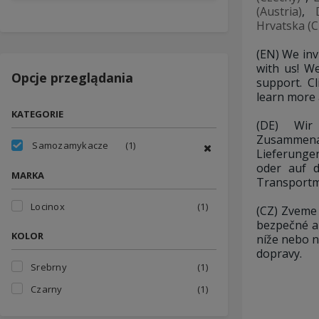
(Austria)
,
Hrvatska (C
(EN) We inv
with us! We
Opcje przeglądania
support. C
learn more 
KATEGORIE
(DE) Wi
Zusammena
Samozamykacze
(1)
Lieferunge
oder auf 
MARKA
Transportmö
Locinox
(1)
(CZ) Zveme 
bezpečné a
KOLOR
níže nebo n
dopravy.
Srebrny
(1)
Czarny
(1)