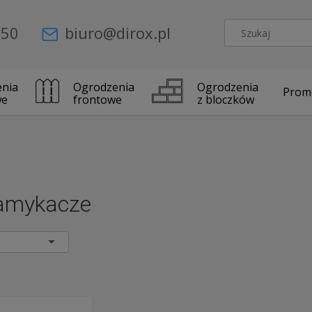
 50
biuro@dirox.pl
nia
Ogrodzenia
Ogrodzenia
Prom
we
frontowe
z bloczków
amykacze