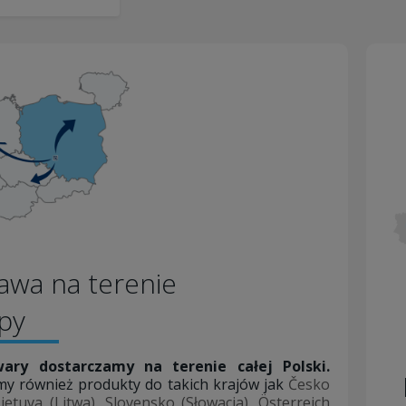
awa na terenie
opy
ary dostarczamy na terenie całej Polski.
my również produkty do takich krajów jak
Česko
ietuva (Litwa)
,
Slovensko (Słowacja)
,
Österreich