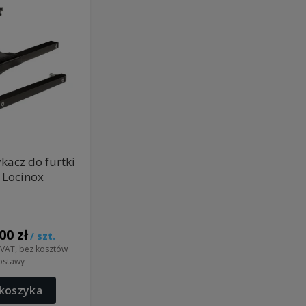
acz do furtki
 Locinox
00 zł
/ szt.
VAT, bez kosztów
ostawy
koszyka