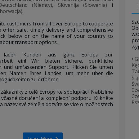
Deutschland (Niemcy)
,
Slovenija (Słowenia)
i
horwacja)
.
Sz
ite customers from all over Europe to cooperate
Op
 offer safe, timely delivery and comprehensive
ws
lick below or on the name of your country to
pr
about transport options.
wy
r laden Kunden aus ganz Europa zur
•
G
rbeit ein! Wir bieten sichere, pünktliche
Kę
n und umfassenden Support. Klicken Sie unten
Ta
den Namen Ihres Landes, um mehr über die
Ślą
glichkeiten zu erfahren.
Św
Cz
zákazníky z celé Evropy ke spolupráci! Nabízíme
Cz
 včasné doručení a komplexní podporu. Klikněte
Ps
a název své země a dozvíte se více o možnostech
Learn More