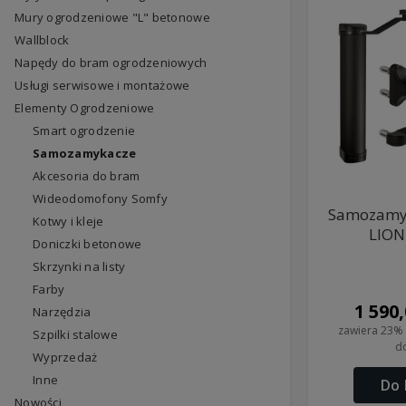
Mury ogrodzeniowe "L" betonowe
Wallblock
Napędy do bram ogrodzeniowych
Usługi serwisowe i montażowe
Elementy Ogrodzeniowe
Smart ogrodzenie
Samozamykacze
Akcesoria do bram
Wideodomofony Somfy
Samozamyk
Kotwy i kleje
LION
Doniczki betonowe
Skrzynki na listy
Farby
1 590,
Narzędzia
zawiera 23% 
Szpilki stalowe
d
Wyprzedaż
Inne
Do 
Nowości