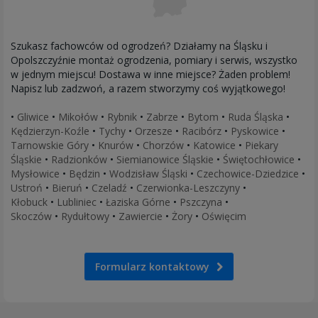
Szukasz fachowców od ogrodzeń? Działamy na Śląsku i
Opolszczyźnie montaż ogrodzenia, pomiary i serwis, wszystko
w jednym miejscu! Dostawa w inne miejsce? Żaden problem!
Napisz lub zadzwoń, a razem stworzymy coś wyjątkowego!
•
Gliwice
•
Mikołów
•
Rybnik
•
Zabrze
•
Bytom
•
Ruda Śląska
•
Kędzierzyn-Koźle
•
Tychy
•
Orzesze
•
Racibórz
•
Pyskowice
•
Tarnowskie Góry
•
Knurów
•
Chorzów
•
Katowice
•
Piekary
Śląskie
•
Radzionków
•
Siemianowice Śląskie
•
Świętochłowice
•
Mysłowice
•
Będzin
•
Wodzisław Śląski
•
Czechowice-Dziedzice
•
Ustroń
•
Bieruń
•
Czeladź
•
Czerwionka-Leszczyny
•
Kłobuck
•
Lubliniec
•
Łaziska Górne
•
Pszczyna
•
Skoczów
•
Rydułtowy
•
Zawiercie
•
Żory
•
Oświęcim
Formularz kontaktowy