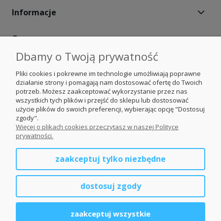
Informacje
O nas
Dbamy o Twoją prywatność
Moje konto
Pliki cookies i pokrewne im technologie umożliwiają poprawne
działanie strony i pomagają nam dostosować ofertę do Twoich
Obserwuj nas
potrzeb. Możesz zaakceptować wykorzystanie przez nas
wszystkich tych plików i przejść do sklepu lub dostosować
użycie plików do swoich preferencji, wybierając opcję "Dostosuj
Nasze portale
zgody".
Więcej o plikach cookies przeczytasz w naszej Polityce
prywatności.
Ogrodzenia Śląsk
zaakceptuj tylko niezbędne
Ogrodzenia Małopolskie
dostosuj zgody
Ogrodzenia Opolskie
zaakceptuj wszystkie