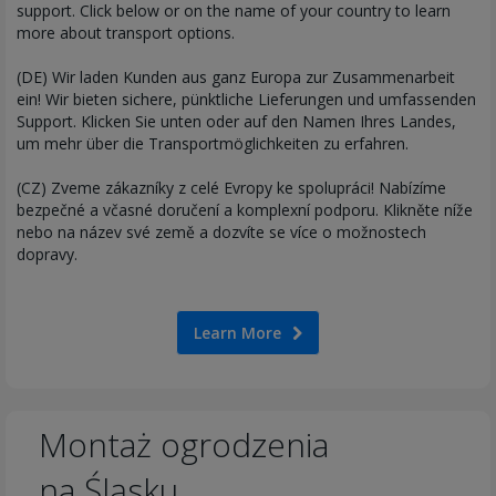
support. Click below or on the name of your country to learn
more about transport options.
(DE) Wir laden Kunden aus ganz Europa zur Zusammenarbeit
ein! Wir bieten sichere, pünktliche Lieferungen und umfassenden
Support. Klicken Sie unten oder auf den Namen Ihres Landes,
um mehr über die Transportmöglichkeiten zu erfahren.
(CZ) Zveme zákazníky z celé Evropy ke spolupráci! Nabízíme
bezpečné a včasné doručení a komplexní podporu. Klikněte níže
nebo na název své země a dozvíte se více o možnostech
dopravy.
Learn More
Montaż ogrodzenia
na Śląsku