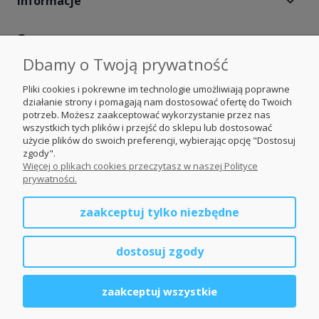
Informacje
O nas
Dbamy o Twoją prywatność
Moje konto
Pliki cookies i pokrewne im technologie umożliwiają poprawne
działanie strony i pomagają nam dostosować ofertę do Twoich
Obserwuj nas
potrzeb. Możesz zaakceptować wykorzystanie przez nas
wszystkich tych plików i przejść do sklepu lub dostosować
użycie plików do swoich preferencji, wybierając opcję "Dostosuj
Nasze portale
zgody".
Więcej o plikach cookies przeczytasz w naszej Polityce
prywatności.
Ogrodzenia Śląsk
zaakceptuj tylko niezbędne
Ogrodzenia Małopolskie
dostosuj zgody
Ogrodzenia Opolskie
zaakceptuj wszystkie
Ogrodzenia dolnośląskie