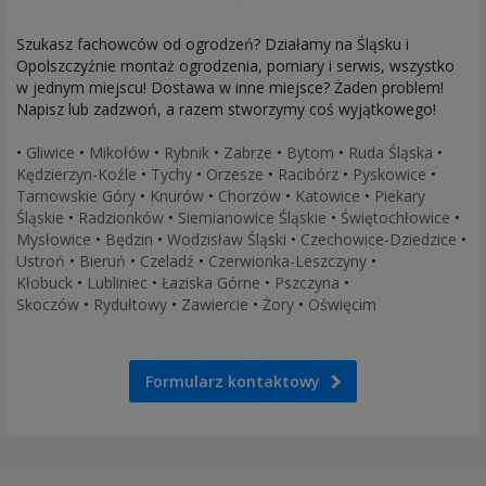
Szukasz fachowców od ogrodzeń? Działamy na Śląsku i
Opolszczyźnie montaż ogrodzenia, pomiary i serwis, wszystko
w jednym miejscu! Dostawa w inne miejsce? Żaden problem!
Napisz lub zadzwoń, a razem stworzymy coś wyjątkowego!
•
Gliwice
•
Mikołów
•
Rybnik
•
Zabrze
•
Bytom
•
Ruda Śląska
•
Kędzierzyn-Koźle
•
Tychy
•
Orzesze
•
Racibórz
•
Pyskowice
•
Tarnowskie Góry
•
Knurów
•
Chorzów
•
Katowice
•
Piekary
Śląskie
•
Radzionków
•
Siemianowice Śląskie
•
Świętochłowice
•
Mysłowice
•
Będzin
•
Wodzisław Śląski
•
Czechowice-Dziedzice
•
Ustroń
•
Bieruń
•
Czeladź
•
Czerwionka-Leszczyny
•
Kłobuck
•
Lubliniec
•
Łaziska Górne
•
Pszczyna
•
Skoczów
•
Rydułtowy
•
Zawiercie
•
Żory
•
Oświęcim
Formularz kontaktowy