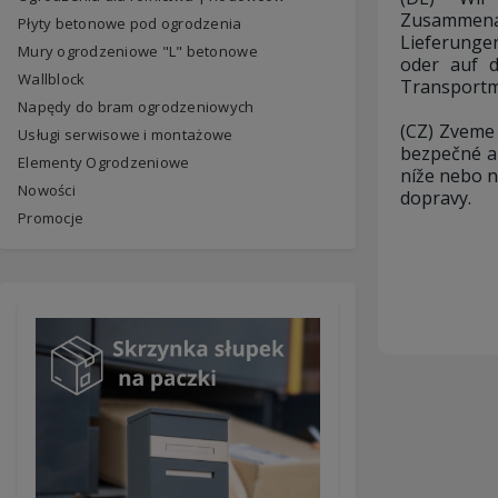
Zusammena
Płyty betonowe pod ogrodzenia
Lieferunge
Mury ogrodzeniowe "L" betonowe
oder auf 
Wallblock
Transportmö
Napędy do bram ogrodzeniowych
(CZ) Zveme 
Usługi serwisowe i montażowe
bezpečné a
Elementy Ogrodzeniowe
níže nebo n
Nowości
dopravy.
Promocje