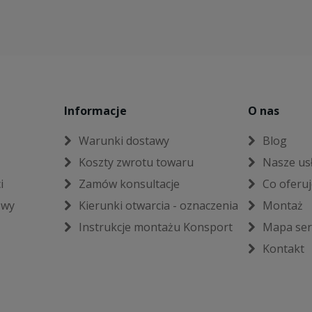
Informacje
O nas
Warunki dostawy
Blog
Koszty zwrotu towaru
Nasze us
i
Zamów konsultacje
Co oferu
owy
Kierunki otwarcia - oznaczenia
Montaż
Instrukcje montażu Konsport
Mapa ser
Kontakt