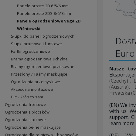
Panele proste 2D 6/5/6 mm
Panele proste 2DS 8/6/8 mm
Panele ogrodzeniowe Vega 2D
Wiśniowski
Słupki do paneli ogrodzeniowych
Dost
Słupki bramowe i furtkowe
Eur
Furtki ogrodzeniowe
Bramy ogrodzeniowa uchylne
Bramy ogrodzeniowe przesuwne
Nasze tow
Eksportuje
Przesłony / Taśmy maskujące
(Czechy)
,
L
Ogrodzenia przemysłowe
(Austria)
,
Akcesoria montażowe
Hrvatska (C
DIY - Zrób to sam
(EN) We inv
Ogrodzenia frontowe
with us! We
Ogrodzenia z bloczków
support. C
Ogrodzenia siatkowe
learn more 
Ogrodzenia pełne maskujące
(DE) Wi
Ogrodzenia dla rolnictwa | hodowców