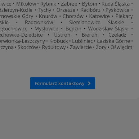
liwice
•
Mikołów
•
Rybnik
•
Zabrze
•
Bytom
•
Ruda Śląska
•
dzierzyn-Koźle
•
Tychy
•
Orzesze
•
Racibórz
•
Pyskowice
•
rnowskie Góry
•
Knurów
•
Chorzów
•
Katowice
•
Piekary
skie
•
Radzionków
•
Siemianowice Śląskie
•
iętochłowice
•
Mysłowice
•
Będzin
•
Wodzisław Śląski
•
echowice-Dziedzice
•
Ustroń
•
Bieruń
•
Czeladź
•
erwionka-Leszczyny
•
Kłobuck
•
Lubliniec
•
Łaziska Górne
•
zczyna
•
Skoczów
•
Rydułtowy
•
Zawiercie
•
Żory
•
Oświęcim
Formularz kontaktowy