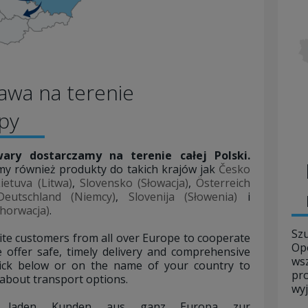
awa na terenie
opy
ary dostarczamy na terenie całej Polski.
my również produkty do takich krajów jak
Česko
ietuva (Litwa)
,
Slovensko (Słowacja)
,
Österreich
Deutschland (Niemcy)
,
Slovenija (Słowenia)
i
horwacja)
.
Sz
ite customers from all over Europe to cooperate
Op
 offer safe, timely delivery and comprehensive
ws
lick below or on the name of your country to
pr
about transport options.
wy
r laden Kunden aus ganz Europa zur