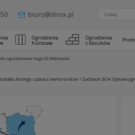
 50
biuro@dirox.pl
nia
Ogrodzenia
Ogrodzenia
Prom
we
frontowe
z bloczków
ele ogrodzeniowe Vega 2D Wiśniowski
roduktu którego szukasz niema na liście ? Zadzwoń BOK Styloweogrod