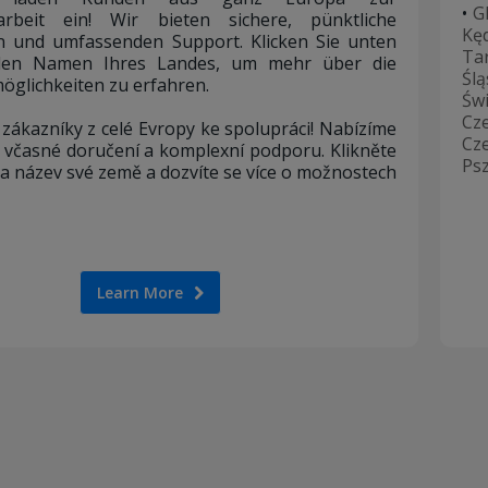
•
G
rbeit ein! Wir bieten sichere, pünktliche
Kę
n und umfassenden Support. Klicken Sie unten
Ta
den Namen Ihres Landes, um mehr über die
Ślą
glichkeiten zu erfahren.
Św
Cz
zákazníky z celé Evropy ke spolupráci! Nabízíme
Cz
 včasné doručení a komplexní podporu. Klikněte
Ps
a název své země a dozvíte se více o možnostech
Learn More