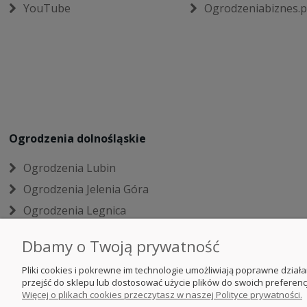
YouTube
Ogrodzeniabiznes.p
Ogrodzenia dolnośląskie
Ogrodzenia Lubin
Ogrodzenia Jelenia Góra
Ogrodzenia Legnica
Ogrodzenia Wałbrzych
Dbamy o Twoją prywatność
Ogrodzenia panelowe
Pliki cookies i pokrewne im technologie umożliwiają poprawne dzia
Bolesławiec
przejść do sklepu lub dostosować użycie plików do swoich preferencj
Ogrodzenia Świdnica
Więcej o plikach cookies przeczytasz w naszej Polityce prywatności.