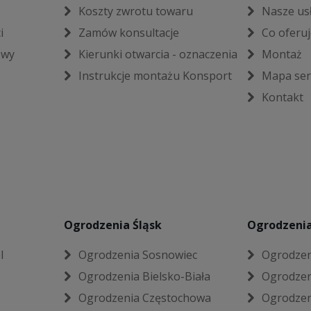
Koszty zwrotu towaru
Nasze us
i
Zamów konsultacje
Co oferu
owy
Kierunki otwarcia - oznaczenia
Montaż
Instrukcje montażu Konsport
Mapa ser
Kontakt
Ogrodzenia Śląsk
Ogrodzenia
l
Ogrodzenia Sosnowiec
Ogrodzen
Ogrodzenia Bielsko-Biała
Ogrodzen
Ogrodzenia Częstochowa
Ogrodzen