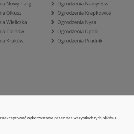
ia Nowy Targ
Ogrodzenia Namysłów
ia Olkusz
Ogrodzenia Krapkowice
ia Wieliczka
Ogrodzenia Nysa
ia Tarnów
Ogrodzenia Opole
ia Kraków
Ogrodzenia Prudnik
 zaakceptować wykorzystanie przez nas wszystkich tych plików i