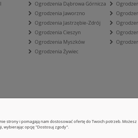
l
Ogrodzenia Dąbrowa Górnicza
Ogrodzen
Ogrodzenia Jaworzno
Ogrodzen
Ogrodzenia Jastrzębie-Zdrój
Ogrodzen
Ogrodzenia Cieszyn
Ogrodzen
Ogrodzenia Myszków
Ogrodzen
Ogrodzenia Żywiec
łanie strony i pomagają nam dostosować ofertę do Twoich potrzeb. Możesz
i, wybierając opcję "Dostosuj zgody".