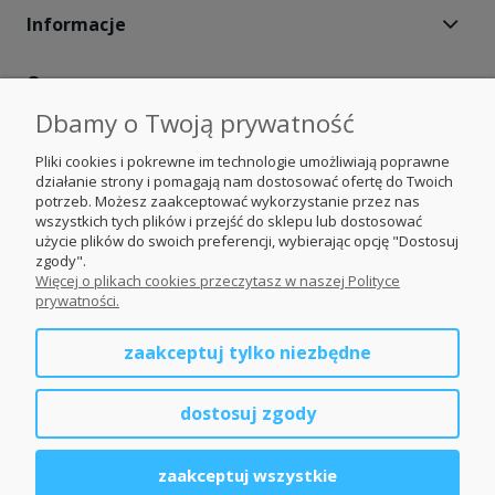
Informacje
O nas
Dbamy o Twoją prywatność
Moje konto
Pliki cookies i pokrewne im technologie umożliwiają poprawne
działanie strony i pomagają nam dostosować ofertę do Twoich
Obserwuj nas
potrzeb. Możesz zaakceptować wykorzystanie przez nas
wszystkich tych plików i przejść do sklepu lub dostosować
użycie plików do swoich preferencji, wybierając opcję "Dostosuj
Nasze portale
zgody".
Więcej o plikach cookies przeczytasz w naszej Polityce
prywatności.
Ogrodzenia Śląsk
zaakceptuj tylko niezbędne
Ogrodzenia Małopolskie
dostosuj zgody
Ogrodzenia Opolskie
zaakceptuj wszystkie
Ogrodzenia dolnośląskie