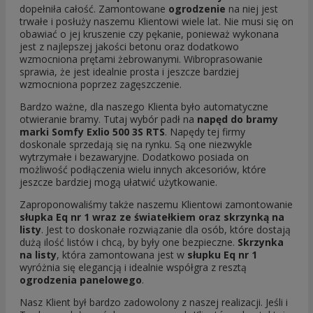
dopełniła całość. Zamontowane
ogrodzenie
na niej jest
trwałe i posłuży naszemu Klientowi wiele lat. Nie musi się on
obawiać o jej kruszenie czy pękanie, ponieważ wykonana
jest z najlepszej jakości betonu oraz dodatkowo
wzmocniona prętami żebrowanymi. Wibroprasowanie
sprawia, że jest idealnie prosta i jeszcze bardziej
wzmocniona poprzez zagęszczenie.
Bardzo ważne, dla naszego Klienta było automatyczne
otwieranie bramy. Tutaj wybór padł na
napęd do bramy
marki Somfy Exlio 500 3S RTS
. Napędy tej firmy
doskonale sprzedają się na rynku. Są one niezwykle
wytrzymałe i bezawaryjne. Dodatkowo posiada on
możliwość podłączenia wielu innych akcesoriów, które
jeszcze bardziej mogą ułatwić użytkowanie.
Zaproponowaliśmy także naszemu Klientowi zamontowanie
słupka Eq nr 1 wraz ze światełkiem oraz skrzynką na
listy
. Jest to doskonałe rozwiązanie dla osób, które dostają
dużą ilość listów i chcą, by były one bezpieczne.
Skrzynka
na listy
, która zamontowana jest w
słupku Eq nr 1
wyróżnia się elegancją i idealnie współgra z resztą
ogrodzenia panelowego
.
Nasz Klient był bardzo zadowolony z naszej realizacji. Jeśli i