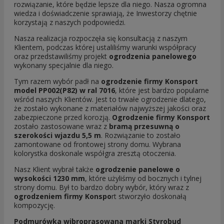
rozwiązanie, które będzie lepsze dla niego. Nasza ogromna
wiedza i doświadczenie sprawiają, że Inwestorzy chętnie
korzystają z naszych podpowiedzi.
Nasza realizacja rozpoczęła się konsultacją z naszym
Klientem, podczas której ustaliliśmy warunki współpracy
oraz przedstawiliśmy projekt
ogrodzenia panelowego
wykonany specjalnie dla niego.
Tym razem wybór padł na
ogrodzenie firmy Konsport
model PP002(P82) w ral 7016
, które jest bardzo popularne
wśród naszych Klientów. Jest to trwałe ogrodzenie dlatego,
że zostało wykonane z materiałów najwyższej jakości oraz
zabezpieczone przed korozją.
Ogrodzenie firmy Konsport
zostało zastosowane wraz z
bramą przesuwną o
szerokości wjazdu 5,5 m
. Rozwiązanie to zostało
zamontowane od frontowej strony domu. Wybrana
kolorystka doskonale współgra zresztą otoczenia.
Nasz Klient wybrał także
ogrodzenie panelowe o
wysokości 1230 mm
, które użyliśmy od bocznych i tylnej
strony domu. Był to bardzo dobry wybór, który wraz z
ogrodzeniem firmy Konspo
rt stworzyło doskonałą
kompozycję.
Podmurówka wibroprasowana marki Styrobud